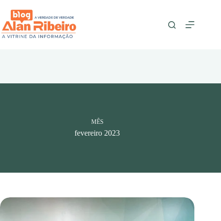
Pular
para
o
conteúdo
MÊS
fevereiro 2023